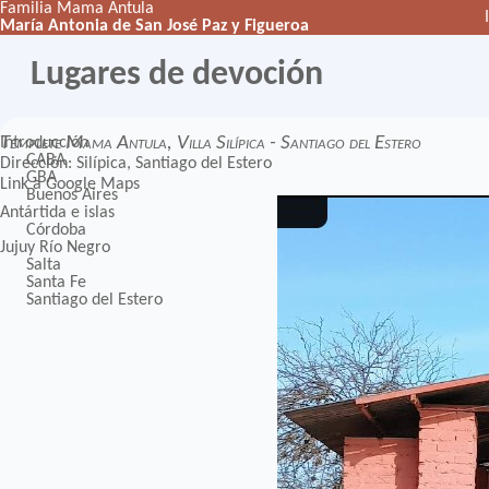
Familia Mama Antula
María Antonia de San José Paz y Figueroa
Lugares de devoción
Templete Mama Antula, Villa Silípica - Santiago del Estero
Introducción
CABA
Dirección: Silípica, Santiago del Estero
GBA
Link a
Google Maps
Buenos Aires
Antártida e islas
Córdoba
Jujuy
Río Negro
Salta
Santa Fe
Santiago del Estero