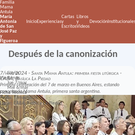
Familia
Mama
Antula
María
Cartas
Libros
Antonia
Inicio
Experiencias
y
y
Devoción
Institucionale
de San
Escritos
Videos
José Paz
y
Figueroa
Después de la canonización
7/mar/2024 - Santa Mama Antula: primera fiesta litúrgica -
Filtros
Vie 8/mar
CABA, Basílica La Piedad
Jue 7/mar
Primera celebración del 7 de marzo en Buenos Aires, estando
Mié 6/mar
canonizada Mama Antula, primera santa argentina.
Ficha Técnica
Fecha: 7/mar/2024
Lugar: CABA, Basílica La Piedad