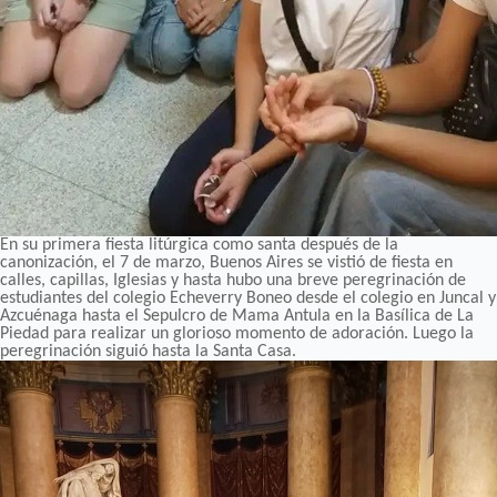
En su primera fiesta litúrgica como santa después de la
canonización, el 7 de marzo, Buenos Aires se vistió de fiesta en
calles, capillas, Iglesias y hasta hubo una breve peregrinación de
estudiantes del colegio Echeverry Boneo desde el colegio en Juncal y
Azcuénaga hasta el Sepulcro de Mama Antula en la Basílica de La
Piedad para realizar un glorioso momento de adoración. Luego la
peregrinación siguió hasta la Santa Casa.