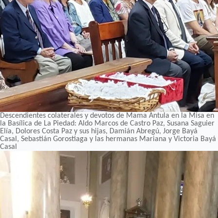
Descendientes colaterales y devotos de Mama Antula en la Misa en
la Basílica de La Piedad: Aldo Marcos de Castro Paz, Susana Saguier
Elía, Dolores Costa Paz y sus hijas, Damián Abregú, Jorge Bayá
Casal, Sebastián Gorostiaga y las hermanas Mariana y Victoria Bayá
Casal