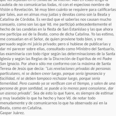
cautela de no comunicarlas todas, ni con el especioso nombre de
Visión o Revelación. Sé muy bien cuánto se requiere para calificarlas
por tales, aun en almas muy justas y devotas como son la Beata y
Catalina de Córdoba. Es verdad que el saberlas nos causan mucho
consuelo, como son las que Vd. me participó antecedentemente el
hecho de las candelas en la fiesta de San Estanislao y las que ahora
me participa así de la
Beata
, como de dicha Catalina. Yo las estimo,
me consuelan en el Señor, de quien proviene todo bien, y me
persuado según mi juicio privado; pero si hubiese de publicarlas y
dar mi parecer sobre ellas, consultado como Ministro del Santuario,
las examinaría con todo rigor según las determinaciones de la Santa
Iglesia y según las Reglas de la Discreción de Espíritus de mi
Padre
San Ignacio
. Por ahora sólo me conformo con la máxima de Santa
Teresa de Jesús que decía:
“Las revelaciones privadas de personas
particulares, ni se deben creer luego, porque sería ignorancia y
facilidad, ni se deben tampoco rechazar luego, porque sería
temeridad. Pero cuando ya se verifican con el tiempo, y salen de una
persona de gran santidad, se puede a lo menos para consolarse, dar
un asenso privado”.
Sea de esto lo que fuere, es siempre de estimar
y muy laudable lo que ha hecho y hace Vd. de notar todo
menudamente y de comunicarnos lo que ha observado así en la
Beata, como en Catalina.
Gaspar Juárez.