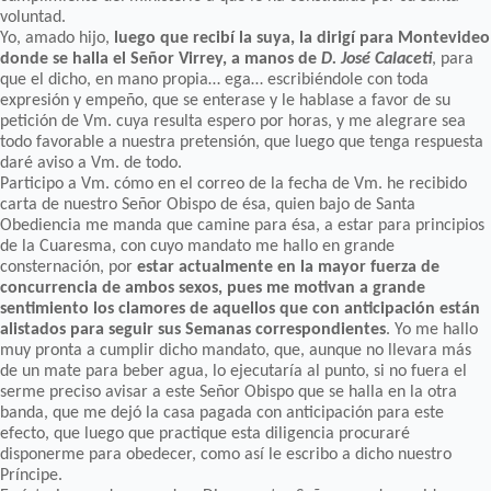
voluntad.
Yo, amado hijo,
luego que recibí la suya, la dirigí para Montevideo
donde se halla el Señor Virrey, a manos de
D. José Calaceti
, para
que el dicho, en mano propia… ega… escribiéndole con toda
expresión y empeño, que se enterase y le hablase a favor de su
petición de Vm. cuya resulta espero por horas, y me alegrare sea
todo favorable a nuestra pretensión, que luego que tenga respuesta
daré aviso a Vm. de todo.
Participo a Vm. cómo en el correo de la fecha de Vm. he recibido
carta de nuestro Señor Obispo de ésa, quien bajo de Santa
Obediencia me manda que camine para ésa, a estar para principios
de la Cuaresma, con cuyo mandato me hallo en grande
consternación, por
estar actualmente en la mayor fuerza de
concurrencia de ambos sexos, pues me motivan a grande
sentimiento los clamores de aquellos que con anticipación están
alistados para seguir sus Semanas correspondientes
. Yo me hallo
muy pronta a cumplir dicho mandato, que, aunque no llevara más
de un mate para beber agua, lo ejecutaría al punto, si no fuera el
serme preciso avisar a este Señor Obispo que se halla en la otra
banda, que me dejó la casa pagada con anticipación para este
efecto, que luego que practique esta diligencia procuraré
disponerme para obedecer, como así le escribo a dicho nuestro
Príncipe.