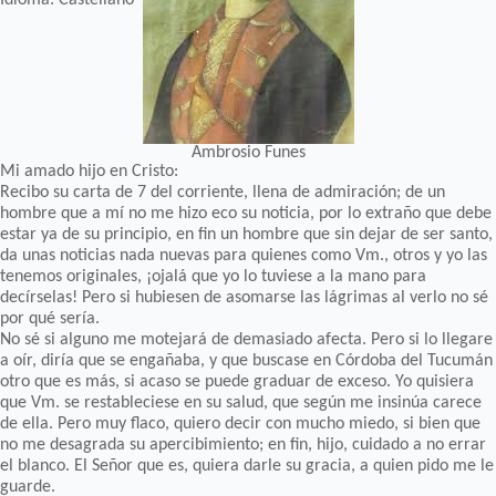
Ambrosio Funes
Mi amado hijo en Cristo:
Recibo su carta de 7 del corriente, llena de admiración; de un
hombre que a mí no me hizo eco su noticia, por lo extraño que debe
estar ya de su principio, en fin un hombre que sin dejar de ser santo,
da unas noticias nada nuevas para quienes como Vm., otros y yo las
tenemos originales, ¡ojalá que yo lo tuviese a la mano para
decírselas! Pero si hubiesen de asomarse las lágrimas al verlo no sé
por qué sería.
No sé si alguno me motejará de demasiado afecta. Pero si lo llegare
a oír, diría que se engañaba, y que buscase en Córdoba del Tucumán
otro que es más, si acaso se puede graduar de exceso. Yo quisiera
que Vm. se restableciese en su salud, que según me insinúa carece
de ella. Pero muy flaco, quiero decir con mucho miedo, si bien que
no me desagrada su apercibimiento; en fin, hijo, cuidado a no errar
el blanco. El Señor que es, quiera darle su gracia, a quien pido me le
guarde.