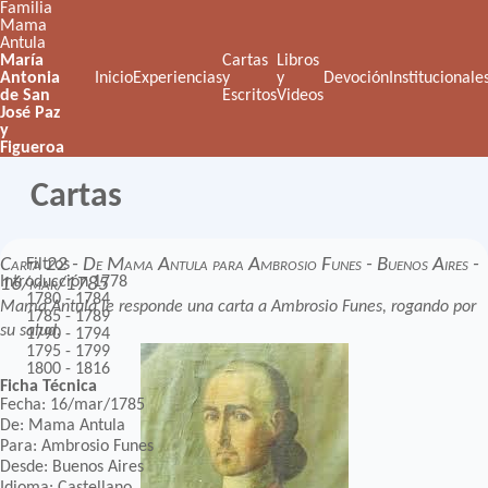
Familia
Mama
Antula
María
Cartas
Libros
Antonia
Inicio
Experiencias
y
y
Devoción
Institucionale
de San
Escritos
Videos
José Paz
y
Figueroa
Cartas
Carta 22 - De Mama Antula para Ambrosio Funes - Buenos Aires -
Filtros
Introducción
1778
16/mar/1785
1780 - 1784
Mama Antula le responde una carta a Ambrosio Funes, rogando por
1785 - 1789
su salud.
1790 - 1794
1795 - 1799
1800 - 1816
Ficha Técnica
Fecha: 16/mar/1785
De: Mama Antula
Para: Ambrosio Funes
Desde: Buenos Aires
Idioma: Castellano