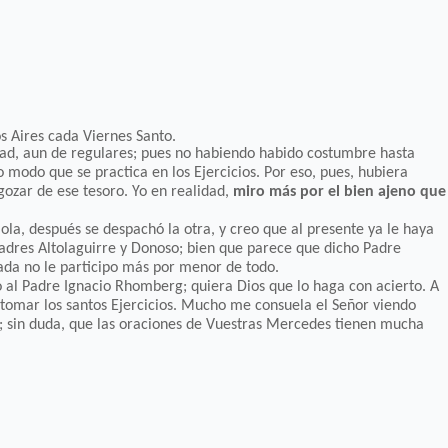
s Aires cada Viernes Santo.
udad, aun de regulares; pues no habiendo habido costumbre hasta
 modo que se practica en los Ejercicios. Por eso, pues, hubiera
gozar de ese tesoro. Yo en realidad,
miro más por el bien ajeno que
a, después se despachó la otra, y creo que al presente ya le haya
s Padres Altolaguirre y Donoso; bien que parece que dicho Padre
ada no le participo más por menor de todo.
 al Padre Ignacio Rhomberg; quiera Dios que lo haga con acierto. A
tomar los santos Ejercicios. Mucho me consuela el Señor viendo
; sin duda, que las oraciones de Vuestras Mercedes tienen mucha