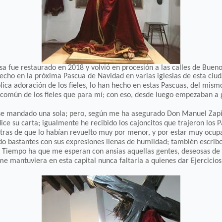
sa fue restaurado en 2018 y volvió en procesión a las calles de Bueno
 hecho en la próxima Pascua de Navidad en varias iglesias de esta ci
ica adoración de los fieles, lo han hecho en estas Pascuas, del mismo
l común de los fieles que para mí; con eso, desde luego empezaban a 
se mandado una sola; pero, según me ha asegurado Don Manuel Zapiol
 dice su carta; igualmente he recibido los cajoncitos que trajeron lo
stras de que lo habían revuelto muy por menor, y por estar muy ocup
o bastantes con sus expresiones llenas de humildad; también escribo
 Tiempo ha que me esperan con ansias aquellas gentes, deseosas de 
 mantuviera en esta capital nunca faltaría a quienes dar Ejercicios