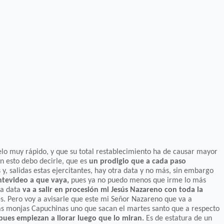
o muy rápido, y que su total restablecimiento ha de causar mayor
en esto debo decirle, que es
un prodigio que a cada paso
y, salidas estas ejercitantes, hay otra data y no más, sin embargo
ntevideo a que vaya,
pues ya no puedo menos que irme lo más
ma data
va a salir en procesión mi Jesús Nazareno con toda la
tes. Pero voy a avisarle que este mi Señor Nazareno que va a
las monjas Capuchinas uno que sacan el martes santo que a respecto
pues empiezan a llorar luego que lo miran.
Es de estatura de un