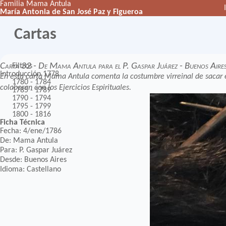
Familia Mama Antula
María Antonia de San José Paz y Figueroa
Cartas
Carta 32 - De Mama Antula para el P. Gaspar Juárez - Buenos Air
Filtros
Introducción
1778
En esta carta Mama Antula comenta la costumbre virreinal de sacar en
1780 - 1784
colaboran con los Ejercicios Espirituales.
1785 - 1789
1790 - 1794
1795 - 1799
1800 - 1816
Ficha Técnica
Fecha: 4/ene/1786
De: Mama Antula
Para: P. Gaspar Juárez
Desde: Buenos Aires
Idioma: Castellano