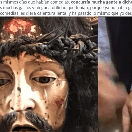
los mismos días que habían comedias,
concurría mucha gente a dicho
os muchos gastos y ninguna utilidad que tenían, porque ya no había g
s comedias les diera calentura lenta; y ha pasado lo mismo que yo d