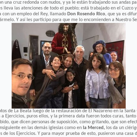
n una cruz redonda con nudos, y ya le están trabajando sus andas par
s lleva las atenciones de todo el pueblo; está trabajado en el Cuzco 
ba con un empleo del Rey, llamado
Don Rosendo Rico
, que ya es difu
ármelo. Y así les participo para que me lo encomienden a Nuestro Se
tos de La Beata luego de la restauración de El Nazareno en la Santa
a Ejercicios, puros ellos, y la primera data fueron todos curas, tanto
bido, que dicen personas de suposición, como gritando, que son efecto
consiguiente en las demás iglesias como en
la Merced,
los da un cléri
s de los Ejercicios. Y para mayor prueba de esto, pusieron una casa