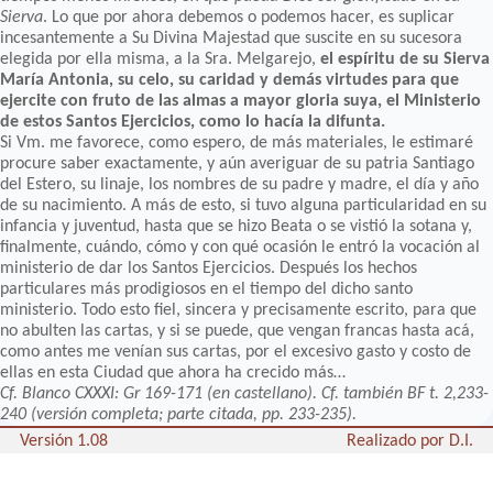
Sierva
. Lo que por ahora debemos o podemos hacer, es suplicar
incesantemente a Su Divina Majestad que suscite en su sucesora
elegida por ella misma, a la Sra. Melgarejo,
el espíritu de su Sierva
María Antonia, su celo, su caridad y demás virtudes para que
ejercite con fruto de las almas a mayor gloria suya, el Ministerio
de estos Santos Ejercicios, como lo hacía la difunta.
Si Vm. me favorece, como espero, de más materiales, le estimaré
procure saber exactamente, y aún averiguar de su patria Santiago
del Estero, su linaje, los nombres de su padre y madre, el día y año
de su nacimiento. A más de esto, si tuvo alguna particularidad en su
infancia y juventud, hasta que se hizo Beata o se vistió la sotana y,
finalmente, cuándo, cómo y con qué ocasión le entró la vocación al
ministerio de dar los Santos Ejercicios. Después los hechos
particulares más prodigiosos en el tiempo del dicho santo
ministerio. Todo esto fiel, sincera y precisamente escrito, para que
no abulten las cartas, y si se puede, que vengan francas hasta acá,
como antes me venían sus cartas, por el excesivo gasto y costo de
ellas en esta Ciudad que ahora ha crecido más…
Cf. Blanco CXXXI: Gr 169-171 (en castellano). Cf. también BF t. 2,233-
240 (versión completa; parte citada, pp. 233-235).
Versión 1.08
Realizado por D.I.