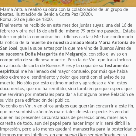
Mama Antula realizó su obra con la colaboración de un grupo de
beatas. Ilustración de Benicia Costa Paz (2020).
Roma, 30 de julio de 1800.
Finalmente he recibido en este mes dos juntas suyas: una del 16 de
febrero y otra del 16 de abril del mismo 99 próximo pasado… Estaba
interrumpida la comunicación… (dichas cartas) Me han confirmado
la noticia de
la muerte de nuestra amada
Beata María Antonia de
San José
, que la supe antes por la que me vino de Buenos Aires de
su sucesora Doña Margarita de Melgarejo,
con sólo el aviso en
compendio de su dichosa muerte. Pero la de Vm. que traía incluso
un artículo de carta de Buenos Aires y la copia de su
Testamento
espiritual
me ha llenado del mayor consuelo; por más que había
sido extremo el sentimiento y dolor que sentí con el aviso de su
muerte. No sólo por esto estimo mucho y agradezco a Vm. estos
documentos, que me ha remitido, sino también porque espero que
me servirán por materiales para dar a luz alguna breve Relación de
su vida para edificación del público.
Yo confío en Vm. y en otros amigos que querrán concurrir a este fin,
que me suministrarán más materiales de esta especie. Es verdad
que en las presentes circunstancias de persecuciones, miserias y
carestía de todo, aun del papel para hacer imprimir, será difícil la
impresión, pero a lo menos quedará manuscrita para la posteridad o
tiempos menos infelices,
en que pueda Dios ser glorificado en su