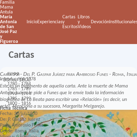
Familia
Mama
Antula
María
Cartas
Libros
Antonia
Inicio
Experiencias
y
y
Devoción
Institucionale
de San
Escritos
Videos
José Paz
y
Figueroa
Cartas
Carta 99 - Del P. Gaspar Juárez para Ambrosio Funes - Roma, Italia
Filtros
Introducción
1778
- 30/jul/1800
1780 - 1784
Este es un fragmento de aquella carta. Ante la muerte de Mama
1785 - 1789
Antula, Juárez le pide a Funes que le envíe toda la información
1790 - 1794
1795 - 1799
biográfica de La Beata para escribir una «Relación» (es decir, un
1800 - 1816
acta). Menciona a su sucesora, Margarita Melgarejo.
Ficha Técnica
Fecha: 30/jul/1800
De: P. Gaspar Juárez
Para: Ambrosio Funes
Desde: Roma, Italia
Idioma: Castellano