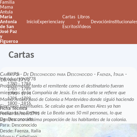
Familia
Mama
Antula
María
Cartas
Libros
Antonia
Inicio
Experiencias
y
y
Devoción
Institucionale
de San
Escritos
Videos
José Paz
y
Figueroa
Cartas
Carta 75 - De Desconocido para Desconocido - Faenza, Italia -
Filtros
Introducción
1778
16/nov/1791
1780 - 1784
Probablemente tanto el remitente como el destinatario fueran
1785 - 1789
miembros de la Compañía de Jesús. En esta carta se refiere que
1790 - 1794
1795 - 1799
Mama Antula pasó de Colonia a Montevideo donde siguió haciendo
1800 - 1816
Ejercicios Espirituales. Se calcula que en Buenos Aires ya han
Ficha Técnica
realizado los Retiros de La Beata unas 50 mil personas, lo que
Fecha: 16/nov/1791
De: Desconocido
significa una altísima proporción de los habitantes de la colonia.
Para: Desconocido
Desde: Faenza, Italia
Idioma: Castellano