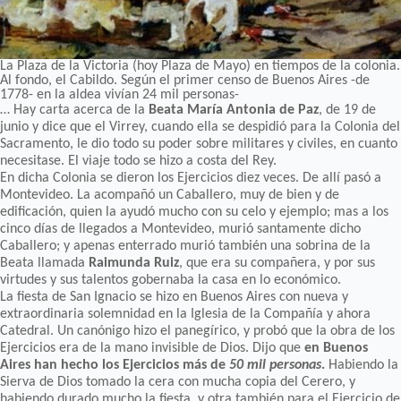
La Plaza de la Victoria (hoy Plaza de Mayo) en tiempos de la colonia.
Al fondo, el Cabildo. Según el primer censo de Buenos Aires -de
1778- en la aldea vivían 24 mil personas-
… Hay carta acerca de la
Beata María Antonia de Paz
, de 19 de
junio y dice que el Virrey, cuando ella se despidió para la Colonia del
Sacramento, le dio todo su poder sobre militares y civiles, en cuanto
necesitase. El viaje todo se hizo a costa del Rey.
En dicha Colonia se dieron los Ejercicios diez veces. De allí pasó a
Montevideo. La acompañó un Caballero, muy de bien y de
edificación, quien la ayudó mucho con su celo y ejemplo; mas a los
cinco días de llegados a Montevideo, murió santamente dicho
Caballero; y apenas enterrado murió también una sobrina de la
Beata llamada
Raimunda Ruiz
, que era su compañera, y por sus
virtudes y sus talentos gobernaba la casa en lo económico.
La fiesta de San Ignacio se hizo en Buenos Aires con nueva y
extraordinaria solemnidad en la Iglesia de la Compañía y ahora
Catedral. Un canónigo hizo el panegírico, y probó que la obra de los
Ejercicios era de la mano invisible de Dios. Dijo que
en Buenos
Aires han hecho los Ejercicios más de
50 mil personas
.
Habiendo la
Sierva de Dios tomado la cera con mucha copia del Cerero, y
habiendo durado mucho la fiesta, y otra también para el Ejercicio de